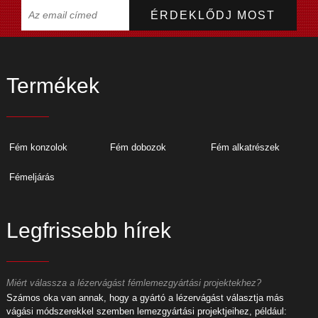
Termékek
Fém konzolok
Fém dobozok
Fém alkatrészek
Fémeljárás
Legfrissebb hírek
Miért válassza a lézervágást fémlemezgyártási projektekhez?
M
Számos oka van annak, hogy a gyártó a lézervágást választja más
S
vágási módszerekkel szemben lemezgyártási projektjeihez, például:
v