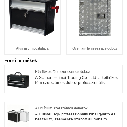
Alumínium postaláda
Gyémánt lemezes acéldoboz
Forró termékek
Két fiókos fém szerszámos doboz
A Xiamen Huimei Trading Co., Ltd. a kétfiókos
fém szerszámos doboz professzionális
szállítója. Megfelel a profik igényeinek és
mindennapi otthoni használatra is alkalmas. A
masszív fémanyag és a tudományos belső
kialakítás ideális választássá teszi a
tárolóeszközök számára.
Alumínium szerszámos dobozok
Testreszabás: OEM / ODM elfogadható
A Huimei, egy professzionális kínai gyártó és
Minimális rendelési mennyiség: 50
beszállító, személyre szabott alumínium
Tanúsítványok: ISO CE
szerszámos dobozokra specializálódott,