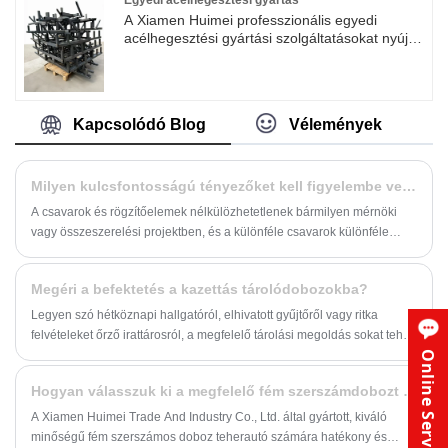
Egyedi acélhegesztési gyártás
A Xiamen Huimei professzionális egyedi
acélhegesztési gyártási szolgáltatásokat nyújt,
fő anyagként Q235 szénacélt és SPCC
hidegen hengerelt acélt használva. A precíziós
MIG-hegesztési és AWI-hegesztési
eljárásokkal testre szabunk különféle szénacél
Kapcsolódó Blog
Vélemények
hegesztett alkatrészeket és ipari kereteket,
konzolokat és rögzített szerkezeti elemeket.
Milyen kulcsfontosságú tényezőket kell figyelembe venni a csavarok kiválasztásakor?
A csavarok és rögzítőelemek nélkülözhetetlenek bármilyen mérnöki
vagy összeszerelési projektben, és a különféle csavarok különféle
forgatókönyvekhez és igényekhez alkalmasak.
Megéri a befektetés a kazettás tárolódobozokba?
Legyen szó hétköznapi hallgatóról, elhivatott gyűjtőről vagy ritka
felvételeket őrző irattárosról, a megfelelő tárolási megoldás sokat tehet
a szalagok minőségének és értékének megőrzésében.
Online Service
Hogyan válasszuk ki a megfelelő fém szerszámdobozt teherautóhoz?
A Xiamen Huimei Trade And Industry Co., Ltd. által gyártott, kiváló
minőségű fém szerszámos doboz teherautó számára hatékony és