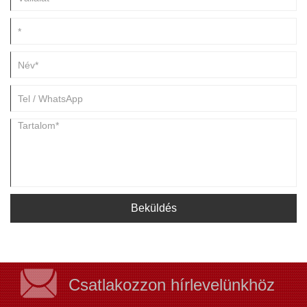
biztonságos, tartós tárolási megoldások iránti piaci igényeknek.
Beküldés
Csatlakozzon hírlevelünkhöz