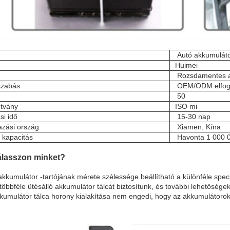
Autó akkumuláto
Huimei
Rozsdamentes a
szabás
OEM/ODM elfog
50
ítvány
ISO mi
ási idő
15-30 nap
zási ország
Xiamen, Kína
i kapacitás
Havonta 1 000 
álasszon minket?
akkumulátor -tartójának mérete szélessége beállítható a különféle spec
 többféle ütésálló akkumulátor tálcát biztosítunk, és további lehetőség
kumulátor tálca horony kialakítása nem engedi, hogy az akkumulátorok