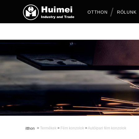
OTTHON
RÓLUNK
>
Termékek
>
Fém konzolok
>
Autóipari fém konzolok
itthon