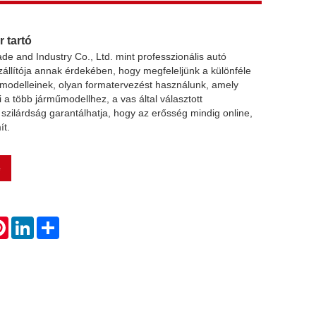
 tartó
e and Industry Co., Ltd. mint professzionális autó
zállítója annak érdekében, hogy megfeleljünk a különféle
 modelleinek, olyan formatervezést használunk, amely
a több járműmodellhez, a vas által választott
szilárdság garantálhatja, hogy az erősség mindig online,
ít.
e
atsApp
Pinterest
LinkedIn
Share