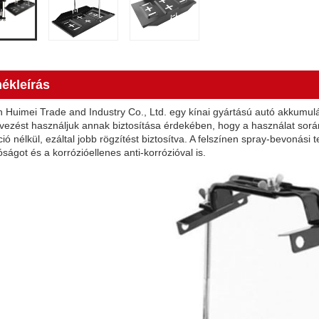
ékleírás
 Huimei Trade and Industry Co., Ltd. egy kínai gyártású autó akkumulátor
vezést használjuk annak biztosítása érdekében, hogy a használat során
ó nélkül, ezáltal jobb rögzítést biztosítva. A felszínen spray-bevonási 
ságot és a korrózióellenes anti-korrózióval is.