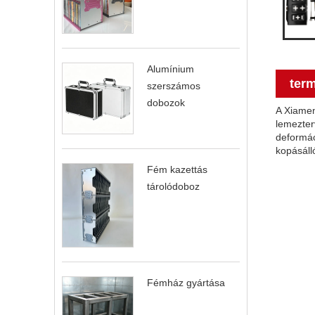
Alumínium
term
szerszámos
dobozok
A Xiamen
lemezter
deformáci
kopásálló
Fém kazettás
tárolódoboz
Fémház gyártása