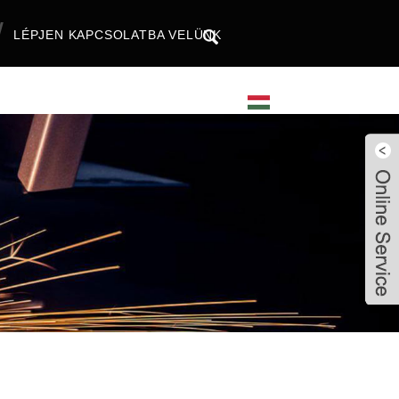
LÉPJEN KAPCSOLATBA VELÜNK
magyar
Live