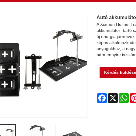
Autó akkumulátor
A Xiamen Huimei Trad
akkumulátor -tartó s
új energia járművek
képes alkalmazkodni 
anyagokhoz, a nagy 
bármennyire is szám
Kérdés küldés
Facebook
X
Wh