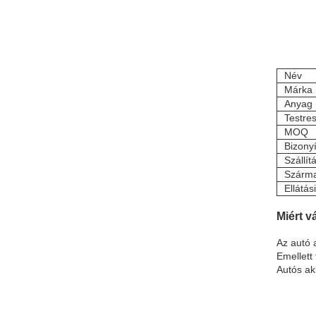
Név
Márka
Anyag
Testre
MOQ
Bizony
Szállít
Szárma
Ellátás
Miért v
Az autó 
Emellett
Autós ak