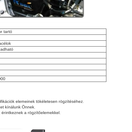
r tartó
célok
adható
000
ifikációk elemeinek tökéletesen rögzítéséhez.
eket kínálunk Önnek.
 érintkeznek a rögzítőelemekkel.