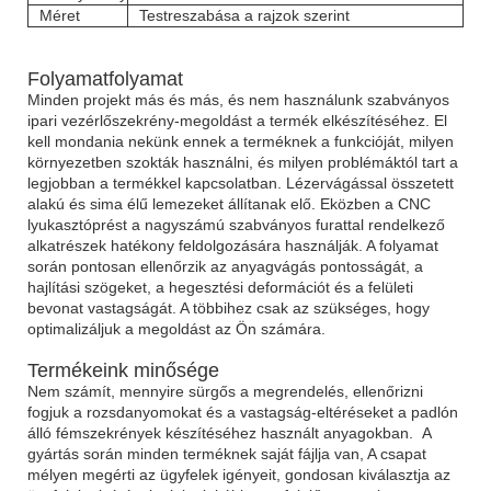
Méret
Testreszabása a rajzok szerint
Folyamatfolyamat
Minden projekt más és más, és nem használunk szabványos
ipari vezérlőszekrény-megoldást a termék elkészítéséhez. El
kell mondania nekünk ennek a terméknek a funkcióját, milyen
környezetben szokták használni, és milyen problémáktól tart a
legjobban a termékkel kapcsolatban. Lézervágással összetett
alakú és sima élű lemezeket állítanak elő. Eközben a CNC
lyukasztóprést a nagyszámú szabványos furattal rendelkező
alkatrészek hatékony feldolgozására használják. A folyamat
során pontosan ellenőrzik az anyagvágás pontosságát, a
hajlítási szögeket, a hegesztési deformációt és a felületi
bevonat vastagságát. A többihez csak az szükséges, hogy
optimalizáljuk a megoldást az Ön számára.
Termékeink minősége
Nem számít, mennyire sürgős a megrendelés, ellenőrizni
fogjuk a rozsdanyomokat és a vastagság-eltéréseket a padlón
álló fémszekrények készítéséhez használt anyagokban. A
gyártás során minden terméknek saját fájlja van, A csapat
mélyen megérti az ügyfelek igényeit, gondosan kiválasztja az