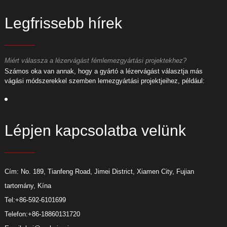
Legfrissebb hírek
Miért válassza a lézervágást fémlemezgyártási projektekhez?
M
Számos oka van annak, hogy a gyártó a lézervágást választja más
S
vágási módszerekkel szemben lemezgyártási projektjeihez, például:
v
Lépjen kapcsolatba velünk
Cím: No. 189, Tianfeng Road, Jimei District, Xiamen City, Fujian
tartomány, Kína
Tel:
+86-592-6101699
Telefon:
+86-18860131720