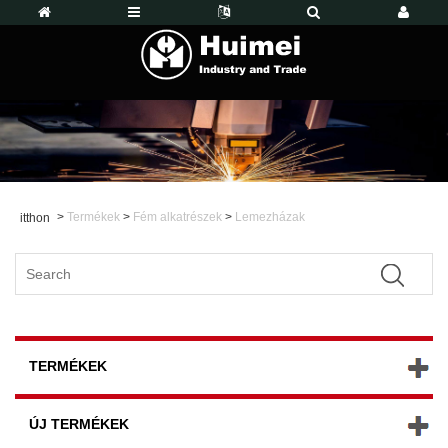
>
Termékek
>
Fém alkatrészek
>
Lemezházak
itthon
TERMÉKEK
ÚJ TERMÉKEK