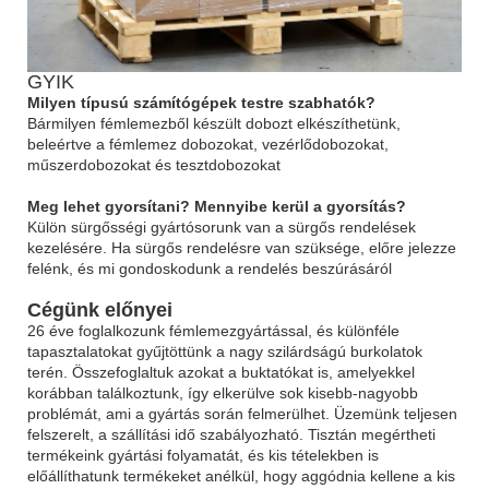
GYIK
Milyen típusú számítógépek testre szabhatók?
Bármilyen fémlemezből készült dobozt elkészíthetünk,
beleértve a fémlemez dobozokat, vezérlődobozokat,
műszerdobozokat és tesztdobozokat
Meg lehet gyorsítani? Mennyibe kerül a gyorsítás?
Külön sürgősségi gyártósorunk van a sürgős rendelések
kezelésére. Ha sürgős rendelésre van szüksége, előre jelezze
felénk, és mi gondoskodunk a rendelés beszúrásáról
Cégünk előnyei
26 éve foglalkozunk fémlemezgyártással, és különféle
tapasztalatokat gyűjtöttünk a nagy szilárdságú burkolatok
terén. Összefoglaltuk azokat a buktatókat is, amelyekkel
korábban találkoztunk, így elkerülve sok kisebb-nagyobb
problémát, ami a gyártás során felmerülhet. Üzemünk teljesen
felszerelt, a szállítási idő szabályozható. Tisztán megértheti
termékeink gyártási folyamatát, és kis tételekben is
előállíthatunk termékeket anélkül, hogy aggódnia kellene a kis