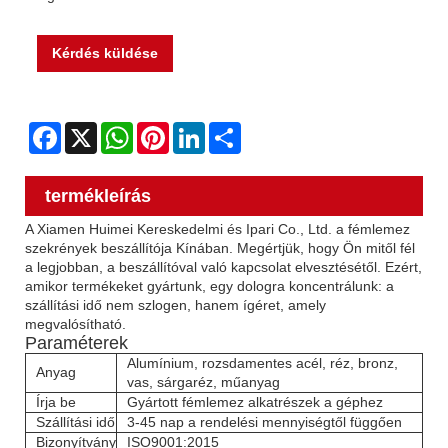
Kérdés küldése
Facebook
X
WhatsApp
Pinterest
LinkedIn
Share
termékleírás
A Xiamen Huimei Kereskedelmi és Ipari Co., Ltd. a fémlemez
szekrények beszállítója Kínában. Megértjük, hogy Ön mitől fél
a legjobban, a beszállítóval való kapcsolat elvesztésétől. Ezért,
amikor termékeket gyártunk, egy dologra koncentrálunk: a
szállítási idő nem szlogen, hanem ígéret, amely
megvalósítható.
Paraméterek
Alumínium, rozsdamentes acél, réz, bronz,
Anyag
vas, sárgaréz, műanyag
Írja be
Gyártott fémlemez alkatrészek a géphez
Szállítási idő
3-45 nap a rendelési mennyiségtől függően
Bizonyítvány
ISO9001:2015