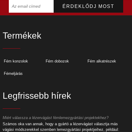
Termékek
Fém konzolok
Fém dobozok
Fém alkatrészek
Fémeljárás
Legfrissebb hírek
Miért válassza a lézervágást fémlemezgyártási projektekhez?
M
Számos oka van annak, hogy a gyártó a lézervágást választja más
S
vágási módszerekkel szemben lemezgyártási projektjeihez, például:
v