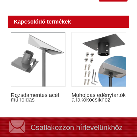
Kapcsolódó termékek
Rozsdamentes acél
Műholdas edénytartók
műholdas
a lakókocsikhoz
edénykonzol
Csatlakozzon hírlevelünkhöz