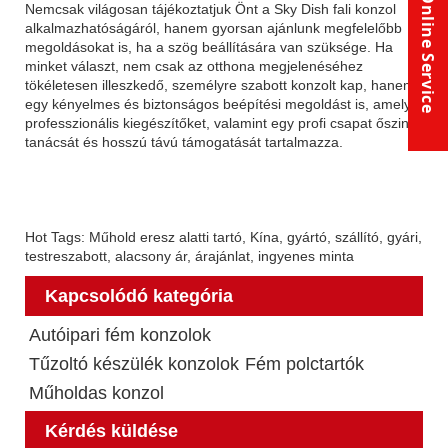
Online Service
Nemcsak világosan tájékoztatjuk Önt a Sky Dish fali konzol
alkalmazhatóságáról, hanem gyorsan ajánlunk megfelelőbb
megoldásokat is, ha a szög beállítására van szüksége. Ha
minket választ, nem csak az otthona megjelenéséhez
tökéletesen illeszkedő, személyre szabott konzolt kap, hanem
egy kényelmes és biztonságos beépítési megoldást is, amely
professzionális kiegészítőket, valamint egy profi csapat őszinte
tanácsát és hosszú távú támogatását tartalmazza.
Hot Tags: Műhold eresz alatti tartó, Kína, gyártó, szállító, gyári,
testreszabott, alacsony ár, árajánlat, ingyenes minta
Kapcsolódó kategória
Autóipari fém konzolok
Tűzoltó készülék konzolok
Fém polctartók
Műholdas konzol
Kérdés küldése