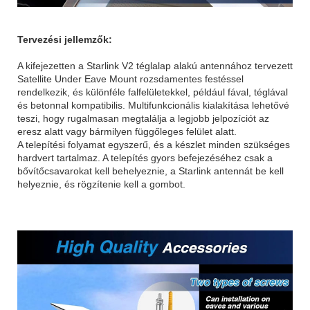
Tervezési jellemzők:
A kifejezetten a Starlink V2 téglalap alakú antennához tervezett
Satellite Under Eave Mount rozsdamentes festéssel
rendelkezik, és különféle falfelületekkel, például fával, téglával
és betonnal kompatibilis. Multifunkcionális kialakítása lehetővé
teszi, hogy rugalmasan megtalálja a legjobb jelpozíciót az
eresz alatt vagy bármilyen függőleges felület alatt.
A telepítési folyamat egyszerű, és a készlet minden szükséges
hardvert tartalmaz. A telepítés gyors befejezéséhez csak a
bővítőcsavarokat kell behelyeznie, a Starlink antennát be kell
helyeznie, és rögzítenie kell a gombot.