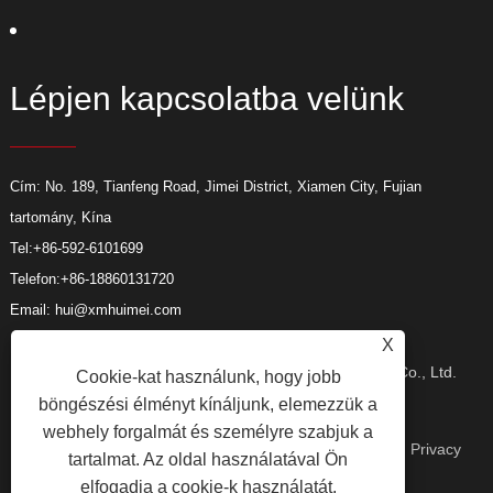
Lépjen kapcsolatba velünk
Cím: No. 189, Tianfeng Road, Jimei District, Xiamen City, Fujian
tartomány, Kína
Tel:
+86-592-6101699
Telefon:
+86-18860131720
Email:
hui@xmhuimei.com
X
Copyright © 2024 Xiamen Huimei Industry and Trade Co., Ltd.
Cookie-kat használunk, hogy jobb
böngészési élményt kínáljunk, elemezzük a
webhely forgalmát és személyre szabjuk a
Minden jog fenntartva.
Linkek
Sitemap
RSS
XML
Privacy
tartalmat. Az oldal használatával Ön
elfogadja a cookie-k használatát.