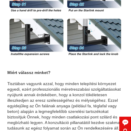
Miért válassz minket?
Tisztában vagyunk azzal, hogy minden telepítési környezet
egyedi, ezért professzionális méretreszabási szolgáltatásokat
nyújtunk annak érdekében, hogy a konzol tökéletesen
illeszkedjen az eresz szélességéhez és mélységéhez. Ezzel
egyidejűleg az Ön falának anyaga (például fa, téglafal vagy
beton) alapján a legmegfelelőbb szerelési tartozékokat
biztosítjuk Önnek, hogy minden csatlakozási pont szilárd és
megbízható legyen. A konzultáció pillanatától kezdve szakmai
tudásunk az egész folyamat során az Ön rendelkezésére áll.