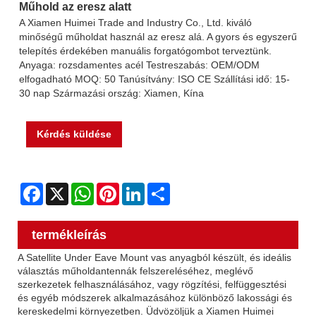
Műhold az eresz alatt
A Xiamen Huimei Trade and Industry Co., Ltd. kiváló
minőségű műholdat használ az eresz alá. A gyors és egyszerű
telepítés érdekében manuális forgatógombot terveztünk.
Anyaga: rozsdamentes acél Testreszabás: OEM/ODM
elfogadható MOQ: 50 Tanúsítvány: ISO CE Szállítási idő: 15-
30 nap Származási ország: Xiamen, Kína
Kérdés küldése
Facebook
X
WhatsApp
Pinterest
LinkedIn
Share
termékleírás
A Satellite Under Eave Mount vas anyagból készült, és ideális
választás műholdantennák felszereléséhez, meglévő
szerkezetek felhasználásához, vagy rögzítési, felfüggesztési
és egyéb módszerek alkalmazásához különböző lakossági és
kereskedelmi környezetben. Üdvözöljük a Xiamen Huimei