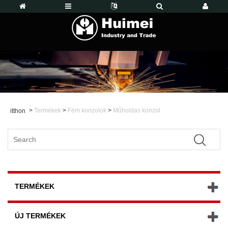
>
Termékek
>
Fém konzolok
>
Műholdas konzol
itthon
TERMÉKEK
ÚJ TERMÉKEK