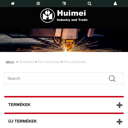
>
Termékek
>
Fém konzolok
>
Fém polctartók
itthon
TERMÉKEK
ÚJ TERMÉKEK