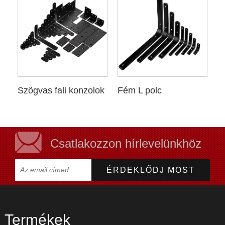
Szögvas fali konzolok
Fém L polc
Csatlakozzon hírlevelünkhöz
Termékek