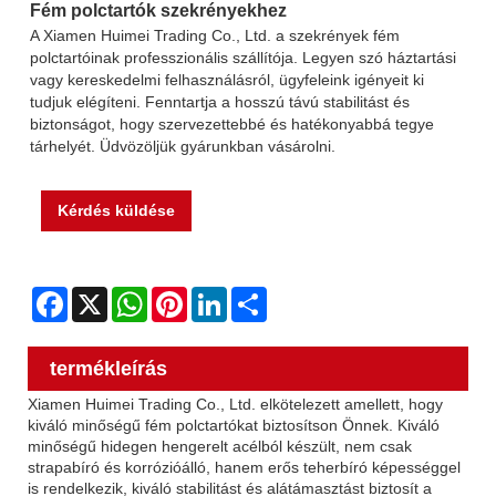
Fém polctartók szekrényekhez
A Xiamen Huimei Trading Co., Ltd. a szekrények fém
polctartóinak professzionális szállítója. Legyen szó háztartási
vagy kereskedelmi felhasználásról, ügyfeleink igényeit ki
tudjuk elégíteni. Fenntartja a hosszú távú stabilitást és
biztonságot, hogy szervezettebbé és hatékonyabbá tegye
tárhelyét. Üdvözöljük gyárunkban vásárolni.
Kérdés küldése
Facebook
X
WhatsApp
Pinterest
LinkedIn
Share
termékleírás
Xiamen Huimei Trading Co., Ltd. elkötelezett amellett, hogy
kiváló minőségű fém polctartókat biztosítson Önnek. Kiváló
minőségű hidegen hengerelt acélból készült, nem csak
strapabíró és korrózióálló, hanem erős teherbíró képességgel
is rendelkezik, kiváló stabilitást és alátámasztást biztosít a