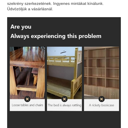
szekrény szerkezetének. Ingyenes mintákat kínálunk.
Üdvözöljük a vásárlásnál.