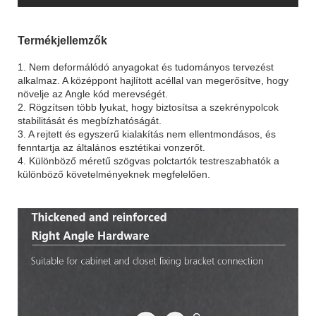
Termékjellemzők
1. Nem deformálódó anyagokat és tudományos tervezést
alkalmaz. A középpont hajlított acéllal van megerősítve, hogy
növelje az Angle kód merevségét.
2. Rögzítsen több lyukat, hogy biztosítsa a szekrénypolcok
stabilitását és megbízhatóságát.
3. A rejtett és egyszerű kialakítás nem ellentmondásos, és
fenntartja az általános esztétikai vonzerőt.
4. Különböző méretű szögvas polctartók testreszabhatók a
különböző követelményeknek megfelelően.