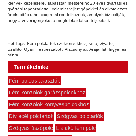
igények kezelésére. Tapasztalt mestereink 20 éves gyártási és
gyártási tapasztalattal, valamint fejlett gépekkel és elkötelezett
értékesítés utáni csapattal rendelkeznek, amelyek biztosítják,
hogy a vevői igényeket a megfelelő időben teljesítsük.
Hot Tags: Fém polctartók szekrényekhez, Kína, Gyártó,
Szállító, Gyári, Testreszabott, Alacsony ár, Árajánlat, Ingyenes
minta
Termékcímke
Fém polcos akasztók
Fém konzolok garázspolcokhoz
Fém konzolok könyvespolcokhoz
Diy acél polctartók
Szögvas polctartók
Szögvas úszópolc
L alakú fém polc