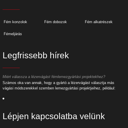
Fém konzolok
Fém dobozok
Fém alkatrészek
Fémeljárás
Legfrissebb hírek
Miért válassza a lézervágást fémlemezgyártási projektekhez?
M
Számos oka van annak, hogy a gyártó a lézervágást választja más
S
vágási módszerekkel szemben lemezgyártási projektjeihez, például:
v
Lépjen kapcsolatba velünk