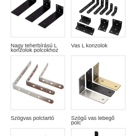
Nagy teherbírású L
Vas L konzolok
konzolok polcokhoz
Szögvas polctartó
Szögű vas lebegő
polc